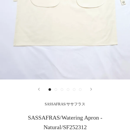
SASSAFRAS/ササフラス
SASSAFRAS/Watering Apron -
Natural/SF252312