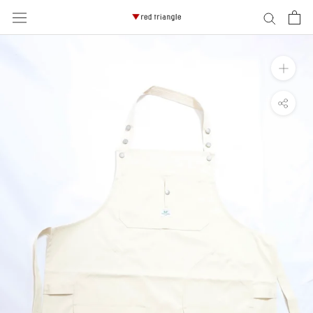
ス
キ
ッ
プ
し
て
コ
ン
テ
ン
ツ
に
移
動
す
る