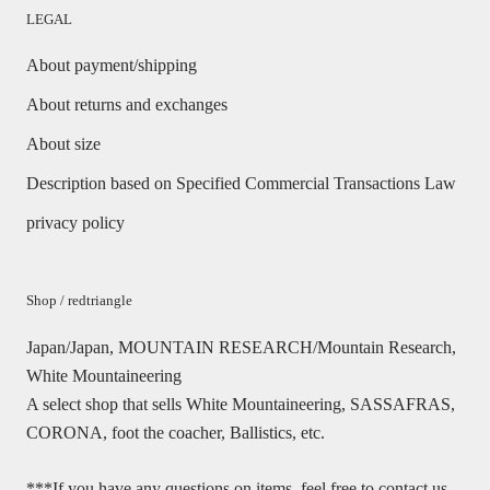
LEGAL
About payment/shipping
About returns and exchanges
About size
Description based on Specified Commercial Transactions Law
privacy policy
Shop / redtriangle
Japan/Japan, MOUNTAIN RESEARCH/Mountain Research,
White Mountaineering
A select shop that sells White Mountaineering, SASSAFRAS,
CORONA, foot the coacher, Ballistics, etc.
***If you have any questions on items, feel free to contact us