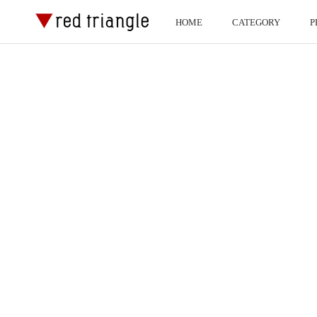
ス
HOME
CATEGORY
P
キ
HOME
P
ッ
プ
し
て
コ
ン
テ
ン
ツ
に
移
動
す
る