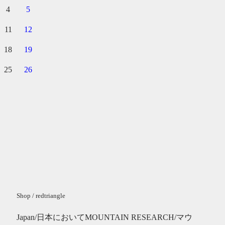
4
5
11
12
18
19
25
26
Shop / redtriangle
Japan/日本においてMOUNTAIN RESEARCH/マウ