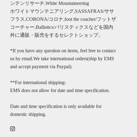
ンテンリサーチ,White Mountaineering
ホワイトマウンテニアリング,SASSAFRAS/ササ
フラス,CORONA/コロナ,foot the coacher/フットザ
コーチャー,Ballistics/バリスティクスなどを国内
外に通販・販売をするセレクトショップ。
*If you have any question on items, feel free to contact
us by email.We take international orders(ship by EMS
and accept payment via Paypal).
**For international shipping:
EMS does not allow for date and time specification.
Date and time specification is only available for
domestic shipping.