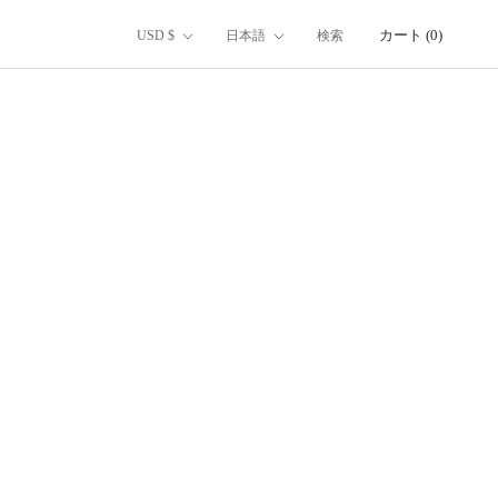
通
言
カート (
0
)
USD $
日本語
検索
貨
語